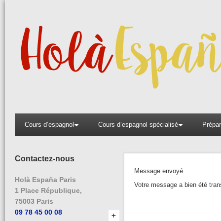
Aller
au
contenu
Cours d’espagnol
Cours d’espagnol spécialisé
Prépar
Contactez-nous
Message envoyé
Holà España Paris
Votre message a bien été tran
1 Place République,
75003 Paris
09 78 45 00 08