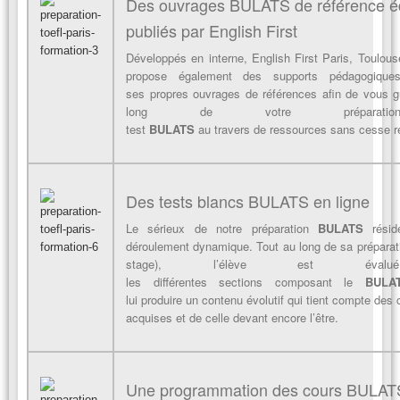
Des ouvrages BULATS de référence éd
publiés par English First
Développés en interne, English First Paris, Toulou
propose également des supports pédagogique
ses propres ouvrages de références afin de vous g
long de votre préparat
test
BULATS
au travers de ressources sans cesse r
Des tests blancs BULATS en ligne
Le sérieux de notre préparation
BULATS
résid
déroulement dynamique. Tout au long de sa préparat
stage), l’élève est éval
les différentes sections composant le
BULA
lui produire un contenu évolutif qui tient compte de
acquises et de celle devant encore l’être.
Une programmation des cours BULATS 