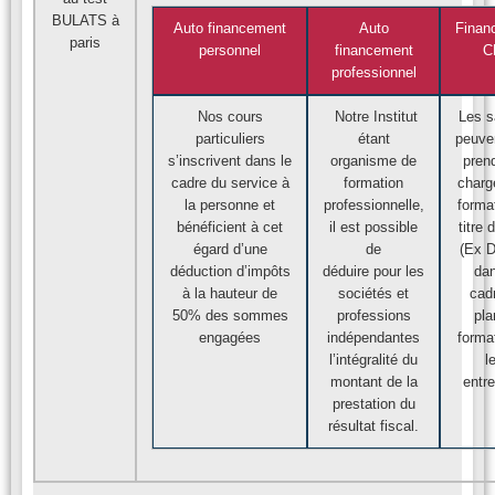
Auto financement
Auto
Finan
personnel
financement
C
professionnel
Nos cours
Notre Institut
Les s
particuliers
étant
peuven
s’inscrivent dans le
organisme de
pren
cadre du service à
formation
charg
la personne et
professionnelle,
forma
bénéficient à cet
il est possible
titre
égard d’une
de
(Ex D
déduction d’impôts
déduire pour les
dan
à la hauteur de
sociétés et
cad
50% des sommes
professions
pla
engagées
indépendantes
forma
l’intégralité du
l
montant de la
entre
prestation du
résultat fiscal.