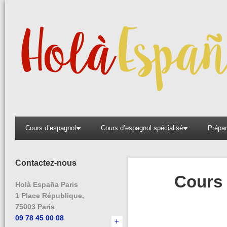
Aller
au
contenu
Cours d’espagnol
Cours d’espagnol spécialisé
Prépar
Contactez-nous
Cours 
Holà España Paris
1 Place République,
75003 Paris
09 78 45 00 08