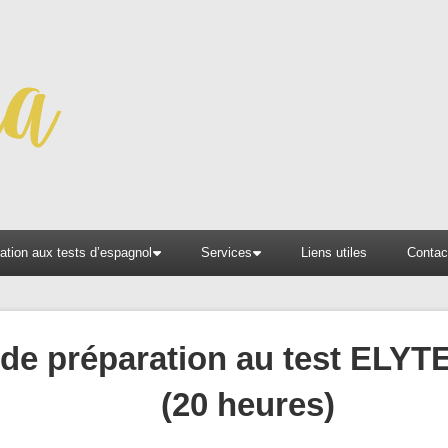
ation aux tests d’espagnol
Services
Liens utiles
Contac
de préparation au test ELYT
(20 heures)