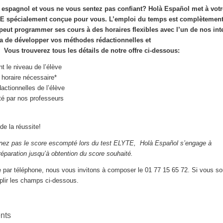
n
espagnol
et
vous
ne
vous
sentez
pas
confiant
? Holà Español met à
votr
E spécialement
conçue
pour
vous
.
L’emploi
du temps est
complètemen
peut
programmer ses
cours
à des
horaires
flexibles
avec
l’un
de nos
int
a
de
développer
vos
méthodes
rédactionnelles
et
.
Vous
trouverez
tous
les
détails
de
notre
offre
ci-dessous
:
t le niveau de l’élève
 horaire nécessaire*
ctionnelles de l’élève
té​ par nos professeurs
de la réussite!
gnez pas le score escompté lors du test ELYTE, Holà Español s’engage à
réparation jusqu’à obtention du score souhaité.
e par téléphone, nous vous invitons à composer le 01 77 15 65 72. Si vous so
plir les champs ci-dessous.
ents