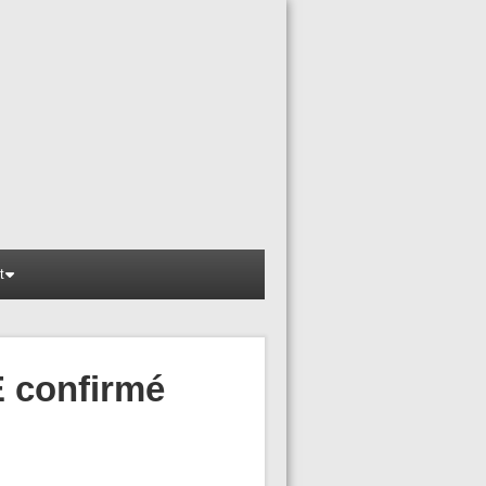
t
E confirmé