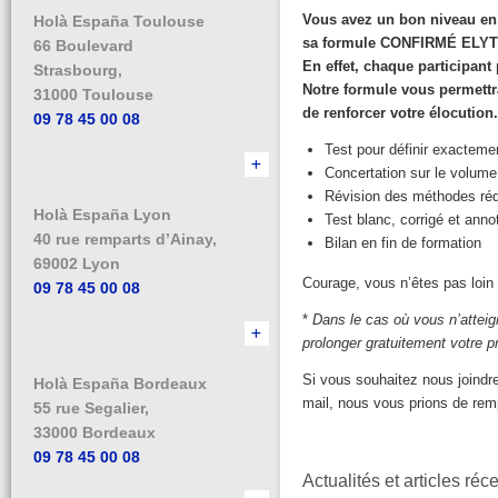
Vous
avez
un bon
niveau
e
Holà España Toulouse
sa
formule
CONFIRMÉ
ELYT
66 Boulevard
En
effet
,
chaque
participant
Strasbourg,
Notre
formule
vous
permettr
31000 Toulouse
de
renforcer
votre
élocution
09 78 45 00 08
Test pour définir exactemen
​Concertation sur le volume
Révision des méthodes réda
Holà España Lyon
Test blanc, corrigé et anno
40 rue remparts d’Ainay,
Bilan en fin de formation
69002 Lyon
Courage, vous n’êtes pas loin 
09 78 45 00 08
*
Dans le cas où vous n’attei
prolonger gratuitement votre p
Si vous souhaitez nous joindr
Holà España Bordeaux
mail, nous vous prions de rem
55 rue Segalier,
33000 Bordeaux
09 78 45 00 08
Actualités et articles réc