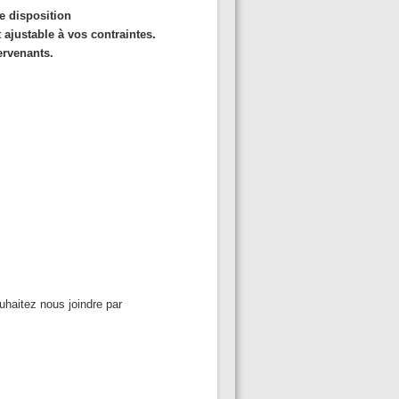
e
disposition
t
ajustable
à vos
contraintes
.
ervenants
.
uhaitez nous joindre par